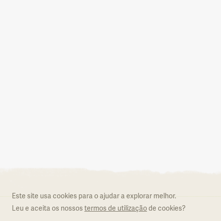
Aderir ao Natural.PT
O que é o Natural.PT
Regulamento
Este site usa cookies para o ajudar a explorar melhor.
Formulário de adesão
Leu e aceita os nossos
termos de utilização
de cookies?