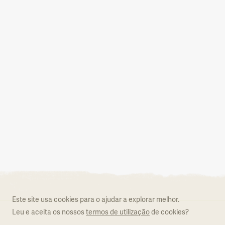
Aderir ao Natural.PT
O que é o Natural.PT
Regulamento
Este site usa cookies para o ajudar a explorar melhor.
Formulário de adesão
Leu e aceita os nossos
termos de utilização
de cookies?