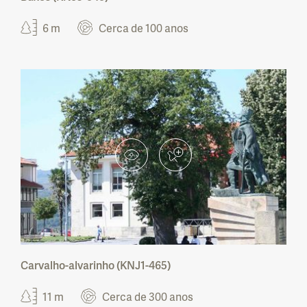
Área Protegida Privada do Montado do
6 m
Cerca de 100 anos
Freixo do Meio
Monumento Natural Local do Canhão
Cársico de Ota
Parque Natural Marinho do Recife do Algarve
- Pedra do Valado
Monumento Natural Local da Livraria do
Mondego
Reserva Natural Local da Foz do Almargem e
do Trafal
Carvalho-alvarinho (KNJ1-465)
11 m
Cerca de 300 anos