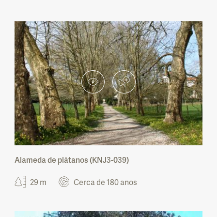
Parque Nacional da Peneda-Gerês
Parque Natural de Montesinho
Parque Natural do Litoral Norte
Parque Natural do Alvão
Parque Natural do Douro Internacional
Parque Natural da Serra da Estrela
Alameda de plátanos (KNJ3-039)
Parque Natural do Tejo Internacional
29 m
Cerca de 180 anos
Parque Natural das Serras de Aire e
Candeeiros