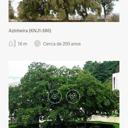
Paisagem Protegida do Corno do Bico
Paisagem Protegida das Lagoas de
Bertiandos e S. Pedro de Arcos
Azinheira (KNJ1-386)
Paisagem Protegida da Serra de Montejunto
16 m
Cerca de 200 anos
Reserva Natural Local do Paul de Tornada
Paisagem Protegida Regional do Litoral de
Vila do Conde e Reserva Ornitológica de
Mindelo
Paisagem Protegida Local do Açude da
Agolada
Paisagem Protegida Local do Açude do
Monte da Barca
Paisagem Protegida Local da Rocha da Pena
Paisagem Protegida Local da Fonte