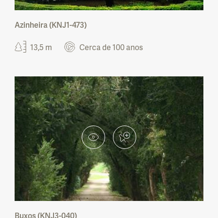
Benémola
Área Protegida Privada Faia Brava
Azinheira (KNJ1-473)
13,5 m
Cerca de 100 anos
Reserva Natural Local do Estuário do Douro
Parque Natural Regional do Vale do Tua
Paisagem Protegida Regional da Serra da
Gardunha
Paisagem Protegida Local das Serras do
Socorro e Archeira
Paisagem Protegida Regional Parque das
Serras do Porto
Área Protegida Privada Fraga Viva — Reduto
do Batráquio
Área Protegida Privada Vale das Amoreiras
Buxos (KNJ3-040)