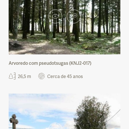
Reserva Natural das Berlengas
Reserva Natural do Paul do Boquilobo
Reserva Natural do Estuário do Tejo
Reserva Natural do Estuário do Sado
Arvoredo com pseudotsugas (KNJ2-017)
Reserva Natural das Lagoas de Santo André
26,5 m
Cerca de 45 anos
e da Sancha
Reserva Natural Sapal de C. Marim e V. R.
Sto. António
Paisagem Protegida da Serra do Açor
Paisagem Protegida da Arriba Fóssil da
Costa da Caparica