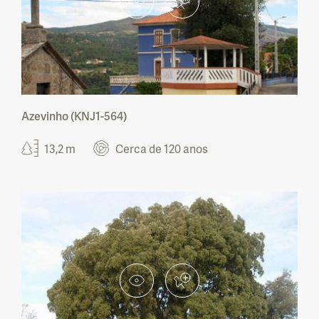
Monumento Natural do Cabo Mondego
Monumento Natural das Portas de Ródão
Monumento Natural das Pegadas de
Dinossáurios de Ourém - Torres Novas
Azevinho (KNJ1-564)
Monumento Natural de Carenque
13,2 m
Cerca de 120 anos
Monumento Natural da Pedra da Mua
Monumento Natural dos Lagosteiros
Monumento Natural da Pedreira do Avelino
Paisagem Protegida da Albufeira do Azibo