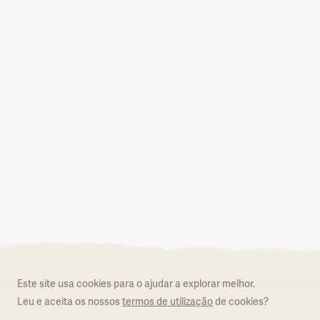
Aderir ao Natural.PT
O que é o Natural.PT
Regulamento
Este site usa cookies para o ajudar a explorar melhor.
Formulário de adesão
Leu e aceita os nossos
termos de utilização
de cookies?