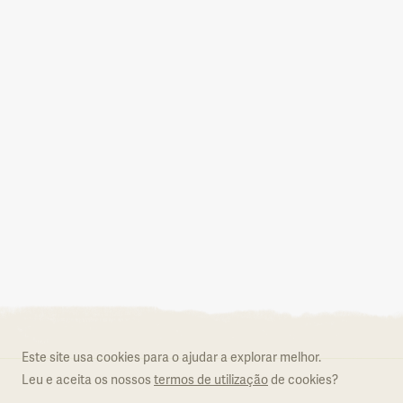
Aderir ao Natural.PT
O que é o Natural.PT
Regulamento
Este site usa cookies para o ajudar a explorar melhor.
Formulário de adesão
Leu e aceita os nossos
termos de utilização
de cookies?