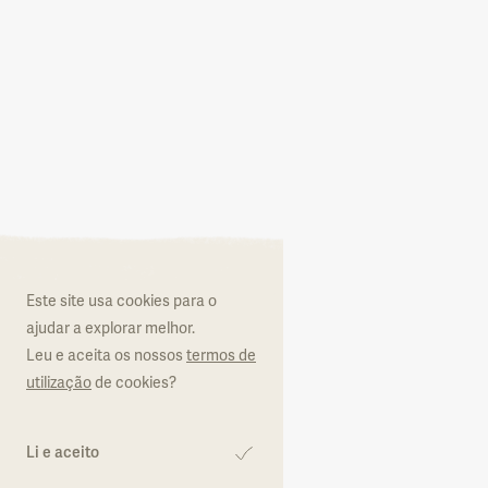
Aderir ao Natur
Este site usa cookies para o
O que é o Natural.PT
ajudar a explorar melhor.
Leu e aceita os nossos
termos de
Regulamento
utilização
de cookies?
Formulário de adesão
Li e aceito