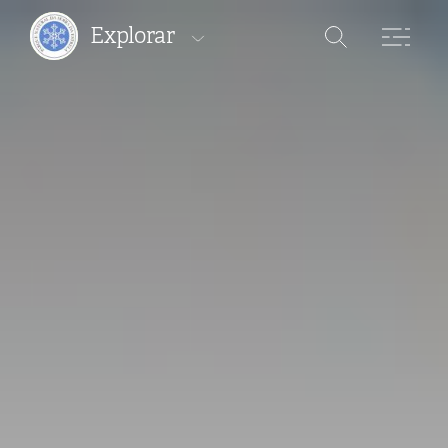
Explorar
Áreas Protegidas
Percursos
Onde ficar
Onde comer
Onde comprar