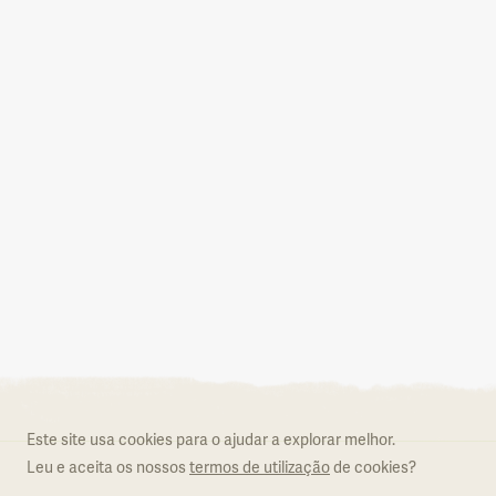
Aderir ao Natural.PT
O que é o Natural.PT
Regulamento
Este site usa cookies para o ajudar a explorar melhor.
Formulário de adesão
Leu e aceita os nossos
termos de utilização
de cookies?