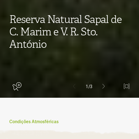
Reserva Natural Sapal de
C. Marim e V. R. Sto.
António
1
/3
Condições Atmosféricas
Aderir ao Natural.PT