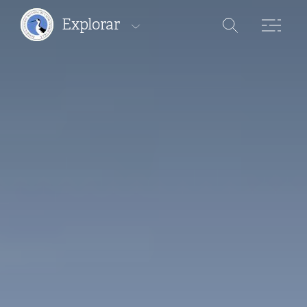
Explorar
Áreas Protegidas
Percursos
Onde ficar
Onde comer
Onde comprar