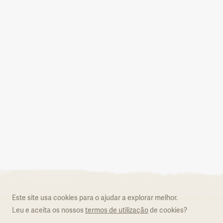
Aderir ao Natural.PT
O que é o Natural.PT
Regulamento
Este site usa cookies para o ajudar a explorar melhor.
Formulário de adesão
Leu e aceita os nossos
termos de utilização
de cookies?