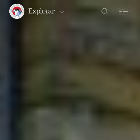
Explorar
Áreas Protegidas
Percursos
Onde ficar
Onde comer
Onde comprar