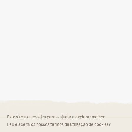
Aderir ao Natural.PT
O que é o Natural.PT
Regulamento
Este site usa cookies para o ajudar a explorar melhor.
Formulário de adesão
Leu e aceita os nossos
termos de utilização
de cookies?