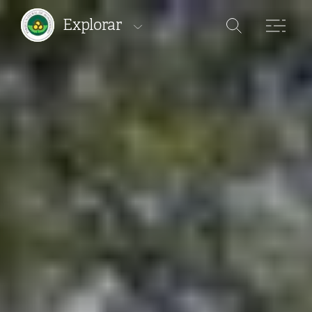
Explorar
Áreas Protegidas
Percursos
Onde ficar
Onde comer
Onde comprar