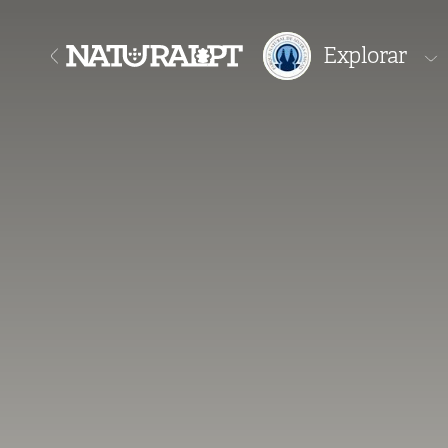
Explorar
Áreas Pro
Percursos
Onde fica
Onde com
Onde com