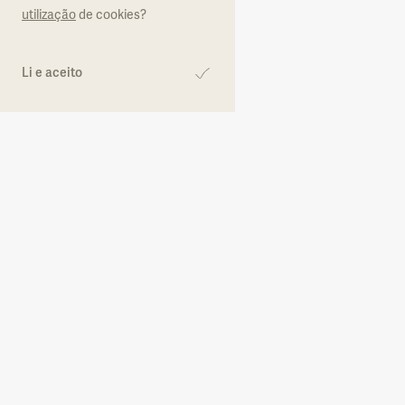
utilização
de cookies?
Formulário de adesão
Áreas Protegidas
Li e aceito
Parque Natural de
Sintra-Cascais
Partilhar
Galeria