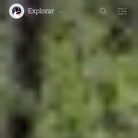
Explorar
Áreas Protegidas
Percursos
Onde ficar
Onde comer
Onde comprar