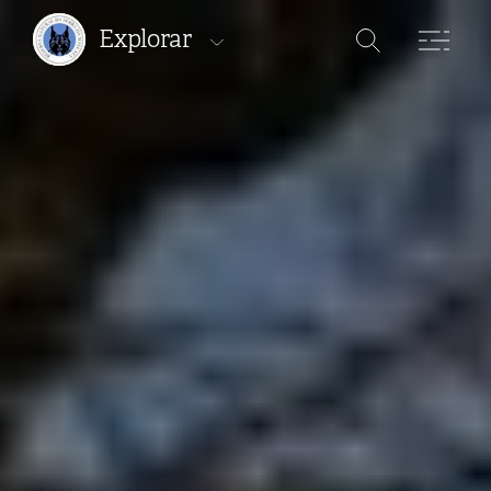
Explorar
Áreas Protegidas
Percursos
Onde ficar
Onde comer
Onde comprar